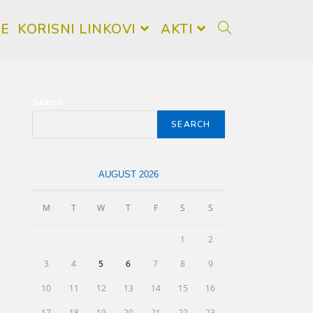
KE
KORISNI LINKOVI
AKTI
Search
SEARCH
AUGUST 2026
M
T
W
T
F
S
S
1
2
3
4
5
6
7
8
9
10
11
12
13
14
15
16
17
18
19
20
21
22
23