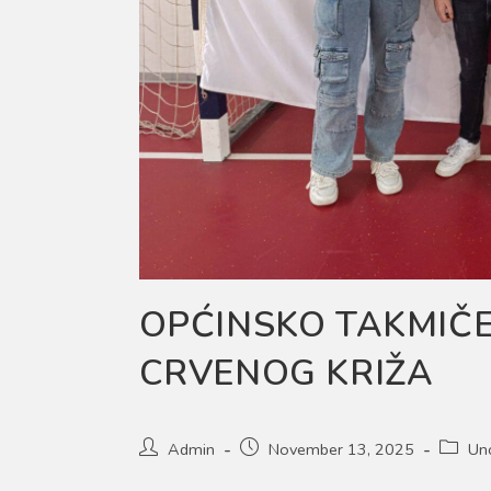
OPĆINSKO TAKMIČE
CRVENOG KRIŽA
Post
Post
Post
Admin
November 13, 2025
Un
author:
published:
categor