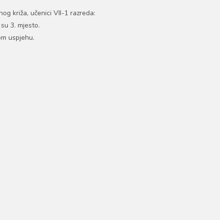
g križa, učenici VII-1 razreda:
 su 3. mjesto.
om uspjehu.