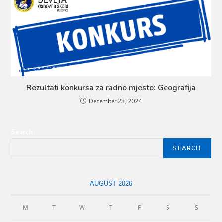
Rezultati konkursa za radno mjesto: Geografija
December 23, 2024
Search
SEARCH
AUGUST 2026
M
T
W
T
F
S
S