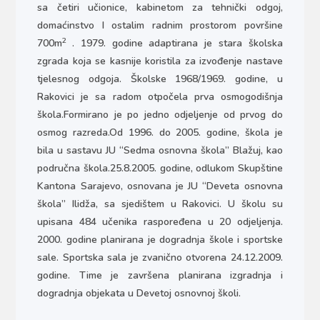
sa četiri učionice, kabinetom za tehnički odgoj,
domaćinstvo I ostalim radnim prostorom površine
2
700m
. 1979. godine adaptirana je stara školska
zgrada koja se kasnije koristila za izvođenje nastave
tjelesnog odgoja. Školske 1968/1969. godine, u
Rakovici je sa radom otpočela prva osmogodišnja
škola.Formirano je po jedno odjeljenje od prvog do
osmog razreda.Od 1996. do 2005. godine, škola je
bila u sastavu JU “Sedma osnovna škola” Blažuj, kao
područna škola.25.8.2005. godine, odlukom Skupštine
Kantona Sarajevo, osnovana je JU “Deveta osnovna
škola” Ilidža, sa sjedištem u Rakovici. U školu su
upisana 484 učenika raspoređena u 20 odjeljenja.
2000. godine planirana je dogradnja škole i sportske
sale. Sportska sala je zvanično otvorena 24.12.2009.
godine. Time je završena planirana izgradnja i
dogradnja objekata u Devetoj osnovnoj školi.