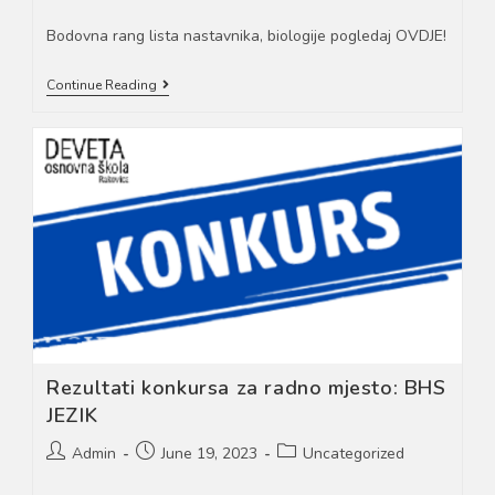
author:
published:
category:
Bodovna rang lista nastavnika, biologije pogledaj OVDJE!
Rezultati
Continue Reading
Konkursa
Za
Radno
Mjesto:
NASTAVNIK
BIOLOGIJE
Rezultati konkursa za radno mjesto: BHS
JEZIK
Post
Post
Post
Admin
June 19, 2023
Uncategorized
author:
published:
category: