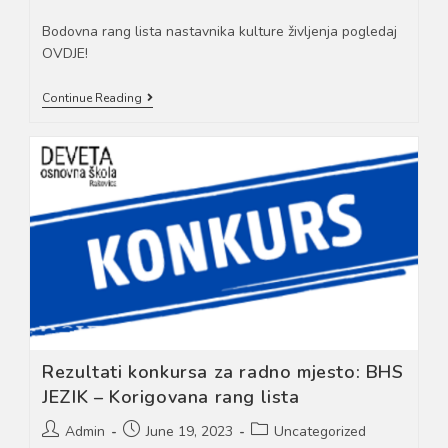
author:
published:
category:
Bodovna rang lista nastavnika kulture življenja pogledaj
OVDJE!
Rezultati
Continue Reading
Konkursa
Za
Radno
Mjesto:
NASTAVNIK
KULTURE
ŽIVLJENJA
Rezultati konkursa za radno mjesto: BHS
JEZIK – Korigovana rang lista
Post
Post
Post
Admin
June 19, 2023
Uncategorized