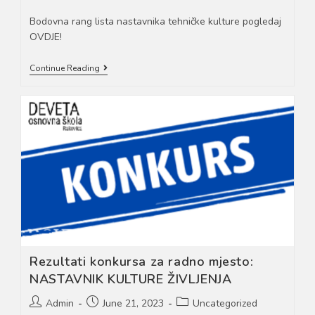
author:
published:
category:
Bodovna rang lista nastavnika tehničke kulture pogledaj
OVDJE!
Rezultati
Continue Reading
Konkursa
Za
Radno
Mjesto:
NASTAVNIK
TEHNIČKE
KULTURE
Rezultati konkursa za radno mjesto:
NASTAVNIK KULTURE ŽIVLJENJA
Post
Post
Post
Admin
June 21, 2023
Uncategorized