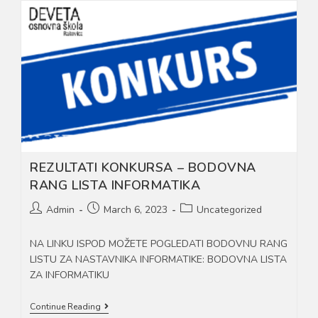
IZBOR
AGENCIJE
ZA
ŠKOLU
U
PRIRODI
REZULTATI KONKURSA – BODOVNA
RANG LISTA INFORMATIKA
Post
Post
Post
Admin
March 6, 2023
Uncategorized
author:
published:
category:
NA LINKU ISPOD MOŽETE POGLEDATI BODOVNU RANG
LISTU ZA NASTAVNIKA INFORMATIKE: BODOVNA LISTA
ZA INFORMATIKU
REZULTATI
Continue Reading
KONKURSA