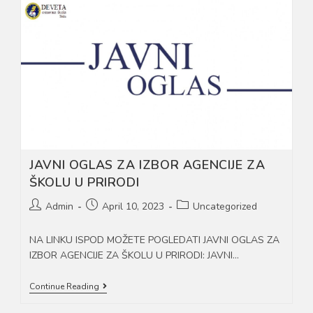
KOJI
SU
OBRAZOVANJE
ZAVRŠILI
IZVAN
KANTONA
SARAJEVO,
A
ŽELE
UPISATI
1.
RAZRED
SREDNJE
ŠKOLE
U
JAVNI OGLAS ZA IZBOR AGENCIJE ZA
KANTONU
ŠKOLU U PRIRODI
SARAJEVO
Post
Post
Post
Admin
April 10, 2023
Uncategorized
author:
published:
category:
NA LINKU ISPOD MOŽETE POGLEDATI JAVNI OGLAS ZA
IZBOR AGENCIJE ZA ŠKOLU U PRIRODI: JAVNI…
JAVNI
Continue Reading
OGLAS
ZA