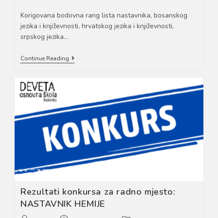
author:
published:
category:
Korigovana bodovna rang lista nastavnika, bosanskog
jezika i književnosti, hrvatskog jezika i književnosti,
srpskog jezika…
Rezultati
Continue Reading
Konkursa
Za
Radno
Mjesto:
BHS
JEZIK
–
Korigovana
Rang
Lista
Rezultati konkursa za radno mjesto:
NASTAVNIK HEMIJE