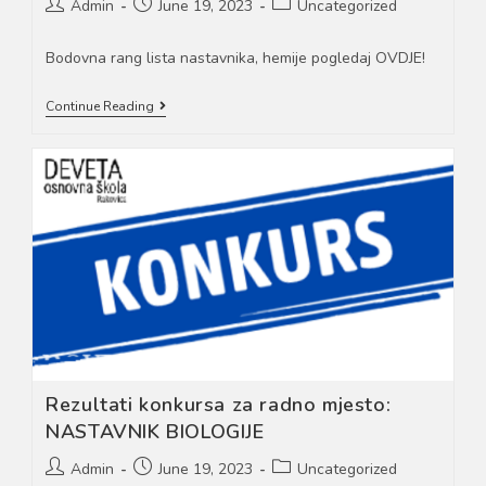
Post
Post
Post
Admin
June 19, 2023
Uncategorized
author:
published:
category:
Bodovna rang lista nastavnika, hemije pogledaj OVDJE!
Rezultati
Continue Reading
Konkursa
Za
Radno
Mjesto:
NASTAVNIK
HEMIJE
Rezultati konkursa za radno mjesto:
NASTAVNIK BIOLOGIJE
Post
Post
Post
Admin
June 19, 2023
Uncategorized