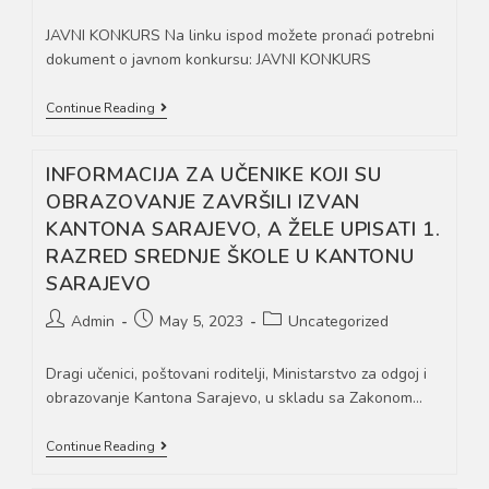
author:
published:
category:
JAVNI KONKURS Na linku ispod možete pronaći potrebni
dokument o javnom konkursu: JAVNI KONKURS
JAVNI
Continue Reading
KONKURS
ZA
PRIJEM
INFORMACIJA ZA UČENIKE KOJI SU
RADNIKA
NA
OBRAZOVANJE ZAVRŠILI IZVAN
UPRAŽNJENA
KANTONA SARAJEVO, A ŽELE UPISATI 1.
RADNA
MJESTA
RAZRED SREDNJE ŠKOLE U KANTONU
SARAJEVO
Post
Post
Post
Admin
May 5, 2023
Uncategorized
author:
published:
category:
Dragi učenici, poštovani roditelji, Ministarstvo za odgoj i
obrazovanje Kantona Sarajevo, u skladu sa Zakonom…
INFORMACIJA
Continue Reading
ZA
UČENIKE